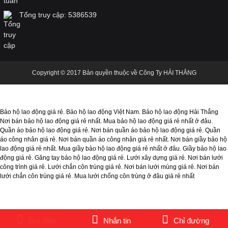
Tổng truy cập:
5386539
Lựa chọn giầy bảo hộ lao động phù hợp cho
công nhân xây dựng
Copyright © 2017 Bản quyền thuộc về Công Ty HẢI THẮNG
TRANG PHỤC CHỮA CHÁY THEO THÔNG TƯ
48/2015/TT-BCA, NHỮNG ĐIỀU BẠN CẦN
BIẾT
Bảo hộ lao động giá rẻ. Bảo hộ lao động Việt Nam. Bảo hộ lao động Hải Thắng
Nơi bán bảo hộ lao động giá rẻ nhất. Mua bảo hộ lao động giá rẻ nhất ở đâu.
Quần áo bảo hộ lao động giá rẻ. Nơi bán quần áo bảo hộ lao động giá rẻ. Quần
áo công nhân giá rẻ. Nơi bán quần áo công nhân giá rẻ nhất. Nơi bán giầy bảo hộ
lao động giá rẻ nhất. Mua giầy bảo hộ lao động giá rẻ nhất ở đâu. Giầy bảo hộ lao
Thực hiện đúng các quy định về ATVSLĐ,
động giá rẻ. Găng tay bảo hộ lao động giá rẻ. Lưới xây dựng giá rẻ. Nơi bán lưới
BVMT và PCCN đối với nhà thầu xây dựng và
công trình giá rẻ. Lưới chắn côn trùng giá rẻ. Nơi bán lưới mùng giá rẻ. Nơi bán
người lao động chỉ
lưới chắn côn trùng giá rẻ. Mua lưới chống côn trùng ở đâu giá rẻ nhất
Thang dây thoát hiểm nhà cao tầng, một trang
Gọi điện
Nhắn tin
Chỉ đường
thiết bị không thể thiếu cho gia đình bạn…