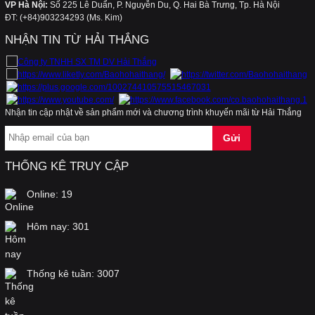
VP Hà Nội:
Số 225 Lê Duẩn, P. Nguyễn Du, Q. Hai Bà Trưng, Tp. Hà Nội
ĐT: (+84)903234293 (Ms. Kim)
NHẬN TIN TỪ HẢI THẮNG
Áo dùng cho kho lạnh, phòng lạnh, hệ thống
lạnh, điện lạnh, áo chống đông, áo chống lạnh,
áo bảo vệ
Nhận tin cập nhật về sản phẩm mới và chương trình khuyến mãi từ Hải Thắng
Kính chống tia laser hàng của Mỹ, dùng trong
thẩm mỹ, và cho máy laser
THỐNG KÊ TRUY CẬP
Băng cảnh báo điện, băng chôn cùng cáp điện,
Online:
19
cuộn rào điện, cuộn nhựa điện, cuộn vàng
Hôm nay:
301
Nơi bán nón BHLĐ giá rẻ, nón nhựa cho công
nhân, nón công nhân, nón cam, nón công nhân
Thống kê tuần:
3007
rẻ