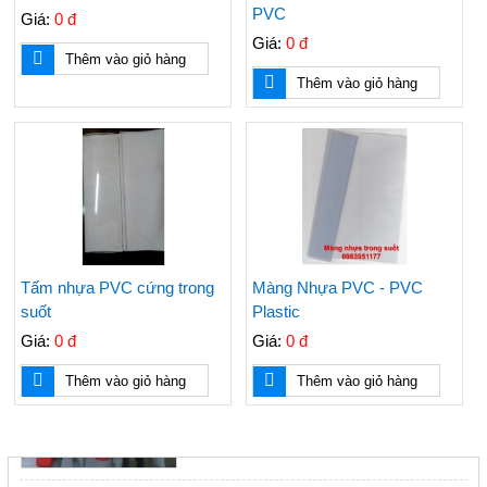
cuộn rào điện, cuộn nhựa điện, cuộn vàng
PVC
Giá:
0 đ
Giá:
0 đ
Thêm vào giỏ hàng
Thêm vào giỏ hàng
Nơi bán nón BHLĐ giá rẻ, nón nhựa cho công
nhân, nón công nhân, nón cam, nón công nhân
rẻ
Lựa chọn giầy bảo hộ lao động phù hợp cho
công nhân xây dựng
Tấm nhựa PVC cứng trong
Màng Nhựa PVC - PVC
suốt
Plastic
Giá:
0 đ
Giá:
0 đ
TRANG PHỤC CHỮA CHÁY THEO THÔNG TƯ
48/2015/TT-BCA, NHỮNG ĐIỀU BẠN CẦN
Thêm vào giỏ hàng
Thêm vào giỏ hàng
BIẾT
TIN TỨC NỔI BẬT