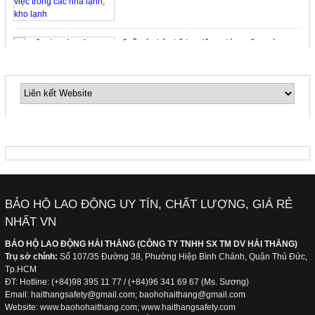
Quần áo bảo hộ lao động giúp ngăn ngừa ung
thư da
LIÊN KẾT WEBSITE
Quần áo bảo hộ lao động cho công nhân xây
dựng
FANPAGE
Hãy quan tâm và lựa chọn bộ trang phục bảo
hộ lao động phù hợp với công việc của bạn
BẢO HỘ LAO ĐỘNG UY TÍN, CHẤT LƯỢNG, GIÁ RẺ
NHẤT VN
Làm thế nào để có nguồn nước sạch, đảm bảo
an toàn cho sức khỏe gia đình bạn…
BẢO HỘ LAO ĐỘNG HẢI THẮNG (CÔNG TY TNHH SX TM DV HẢI THẮNG)
Trụ sở chính:
Số 107/35 Đường 38, Phường Hiệp Bình Chánh, Quận Thủ Đức,
Tp.HCM
ĐT: Hotline: (+84)98 395 11 77 / (+84)96 341 69 67 (Ms. Sương)
Cách lựa chọn kính bảo hộ, bảo vệ, điều trị mắt
Email: haithangsafety@gmail.com; baohohaithang@gmail.com
khỏi tia UV, laser, laser Argon
Website: www.baohohaithang.com; www.haithangsafety.com