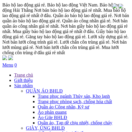
Bảo hộ lao động giá rẻ. Bảo hộ lao động Việt Nam. Bảo hộ lao
động Hải Thắng Nơi bán bảo hộ lao động giá rẻ nhất. Mua bảo hộ
lao động giá rẻ nhất ở đâu. Quần áo bảo hộ lao động giá rẻ. Nơi bán
quần áo bảo hộ lao động giá rẻ. Quần áo công nhân giá rẻ. Nơi bán
quần áo công nhân giá rẻ nhất. Nơi bán giầy bảo hộ lao động giá rẻ
nhất. Mua giầy bảo hộ lao động giá rẻ nhất ở đâu. Giầy bảo hộ lao
động giá rẻ. Găng tay bảo hộ lao động giá rẻ. Lưới xây dựng giá rẻ.
Nơi bán lưới công trình giá rẻ. Lưới chắn côn trùng giá rẻ. Nơi bán
lưới mùng giá rẻ. Nơi bán lưới chắn côn trùng giá rẻ. Mua lưới
chống côn trùng ở đâu giá rẻ nhất
Menu
0
Trang chủ
Giới thiệu
Sản phẩm
QUẦN ÁO BHLĐ
Trang phục ngành Thủy sản, Kho lạnh
Trang phục phòng sạch, chống hóa chất
Quần áo Công nhân, Kỹ sư
Áo phản quang
Áo Gile BHLĐ
Quần áo, Tạp dề chịu nhiệt, chống cháy
GIÀY, ỦNG BHLĐ