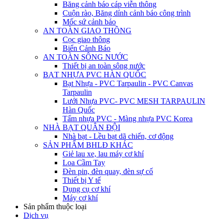
Băng cảnh báo cáp viễn thông
Cuộn rào, Băng dính cảnh báo công trình
Mốc sứ cảnh báo
AN TOÀN GIAO THÔNG
Cọc giao thông
Biển Cảnh Báo
AN TOÀN SÔNG NƯỚC
Thiết bị an toàn sông nước
BẠT NHỰA PVC HÀN QUỐC
Bạt Nhựa - PVC Tarpaulin - PVC Canvas
Tarpaulin
Lưới Nhựa PVC- PVC MESH TARPAULIN
Hàn Quốc
Tấm nhựa PVC - Màng nhựa PVC Korea
NHÀ BẠT QUÂN ĐỘI
Nhà bạt - Lều bạt dã chiến, cơ động
SẢN PHẨM BHLĐ KHÁC
Giẻ lau xe, lau máy cơ khí
Loa Cầm Tay
Đèn pin, đèn quay, đèn sự cố
Thiết bị Y tế
Dụng cụ cơ khí
Máy cơ khí
Sản phẩm thuộc loại
Dịch vụ