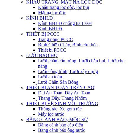
KHẨU TRANG, MẶT NẠ LỌC ĐỘC
Khẩu trang lọc độc, lọc bụi
Mặt nạ lọc độc
KÍNH BHLĐ
Kính BHLĐ chống tia Laser
Kính BHLĐ
THIẾT BỊ PCCC
Trang phục PCCC
Bình Chữa Cháy, Bình cứu hỏa
Thiết bị PCCC
LƯỚI BẢO HỘ
Lưới chắn côn trùng, Lưới chắn bụi, Lưới che
nắng
Lưới công trình, Lưới xây dựng
Lưới an toàn
Lưới Chắn Sân Bóng
THIẾT BỊ AN TOÀN TRÊN CAO
Đai An Toàn, Dây An Toàn
Thang Dây, Thang Nhôm
THIẾT BỊ VỆ SINH MÔI TRƯỜNG
Thùng rác, Xe gom rác
Máy lọc nước
BĂNG CẢNH BÁO, MỐC SỨ
Băng cảnh báo cáp điện
Băng cảnh báo ống nước