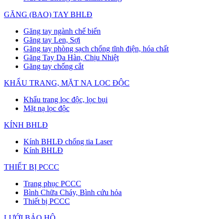
GĂNG (BAO) TAY BHLĐ
Găng tay ngành chế biến
Găng tay Len, Sợi
Găng tay phòng sạch chống tĩnh điện, hóa chất
Găng Tay Da Hàn, Chịu Nhiệt
Găng tay chống cắt
KHẨU TRANG, MẶT NẠ LỌC ĐỘC
Khẩu trang lọc độc, lọc bụi
Mặt nạ lọc độc
KÍNH BHLĐ
Kính BHLĐ chống tia Laser
Kính BHLĐ
THIẾT BỊ PCCC
Trang phục PCCC
Bình Chữa Cháy, Bình cứu hỏa
Thiết bị PCCC
LƯỚI BẢO HỘ