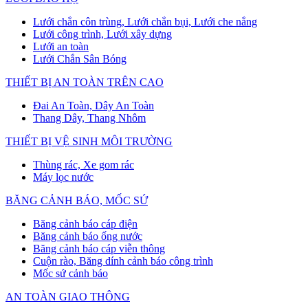
Lưới chắn côn trùng, Lưới chắn bụi, Lưới che nắng
Lưới công trình, Lưới xây dựng
Lưới an toàn
Lưới Chắn Sân Bóng
THIẾT BỊ AN TOÀN TRÊN CAO
Đai An Toàn, Dây An Toàn
Thang Dây, Thang Nhôm
THIẾT BỊ VỆ SINH MÔI TRƯỜNG
Thùng rác, Xe gom rác
Máy lọc nước
BĂNG CẢNH BÁO, MỐC SỨ
Băng cảnh báo cáp điện
Băng cảnh báo ống nước
Băng cảnh báo cáp viễn thông
Cuộn rào, Băng dính cảnh báo công trình
Mốc sứ cảnh báo
AN TOÀN GIAO THÔNG