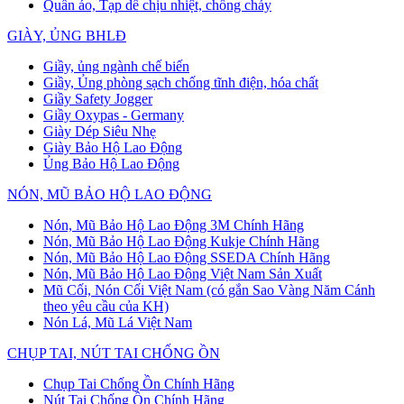
Quần áo, Tạp dề chịu nhiệt, chống cháy
GIÀY, ỦNG BHLĐ
Giầy, ủng ngành chế biến
Giầy, Ủng phòng sạch chống tĩnh điện, hóa chất
Giầy Safety Jogger
Giầy Oxypas - Germany
Giày Dép Siêu Nhẹ
Giày Bảo Hộ Lao Động
Ủng Bảo Hộ Lao Động
NÓN, MŨ BẢO HỘ LAO ĐỘNG
Nón, Mũ Bảo Hộ Lao Động 3M Chính Hãng
Nón, Mũ Bảo Hộ Lao Động Kukje Chính Hãng
Nón, Mũ Bảo Hộ Lao Động SSEDA Chính Hãng
Nón, Mũ Bảo Hộ Lao Động Việt Nam Sản Xuất
Mũ Cối, Nón Cối Việt Nam (có gắn Sao Vàng Năm Cánh
theo yêu cầu của KH)
Nón Lá, Mũ Lá Việt Nam
CHỤP TAI, NÚT TAI CHỐNG ỒN
Chụp Tai Chống Ồn Chính Hãng
Nút Tai Chống Ồn Chính Hãng