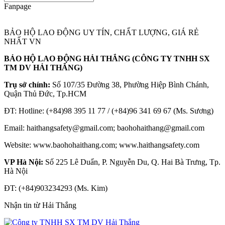
Fanpage
BẢO HỘ LAO ĐỘNG UY TÍN, CHẤT LƯỢNG, GIÁ RẺ
NHẤT VN
BẢO HỘ LAO ĐỘNG HẢI THẮNG (CÔNG TY TNHH SX
TM DV HẢI THẮNG)
Trụ sở chính:
Số 107/35 Đường 38, Phường Hiệp Bình Chánh,
Quận Thủ Đức, Tp.HCM
ĐT: Hotline: (+84)98 395 11 77 / (+84)96 341 69 67 (Ms. Sương)
Email: haithangsafety@gmail.com; baohohaithang@gmail.com
Website: www.baohohaithang.com; www.haithangsafety.com
VP Hà Nội:
Số 225 Lê Duẩn, P. Nguyễn Du, Q. Hai Bà Trưng, Tp.
Hà Nội
ĐT: (+84)903234293 (Ms. Kim)
Nhận tin từ Hải Thắng