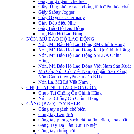
Giầy, ủng ngành chế biến
Giầy, Ủng phòng sạch chống tĩnh điện, hóa chất
Giầy Safety Jogger
Giầy Oxypas - Germany
Giày Dép Siêu Nhẹ
Giày Bảo Hộ Lao Động
Ủng Bảo Hộ Lao Động
NÓN, MŨ BẢO HỘ LAO ĐỘNG
Nón, Mũ Bảo Hộ Lao Động 3M Chính Hãng
Nón, Mũ Bảo Hộ Lao Động Kukje Chính Hãng
Nón, Mũ Bảo Hộ Lao Động SSEDA Chính
Hãng
Nón, Mũ Bảo Hộ Lao Động Việt Nam Sản Xuất
Mũ Cối, Nón Cối Việt Nam (có gắn Sao Vàng
Năm Cánh theo yêu cầu của KH)
Nón Lá, Mũ Lá Việt Nam
CHỤP TAI, NÚT TAI CHỐNG ỒN
Chụp Tai Chống Ồn Chính Hãng
Nút Tai Chống Ồn Chính Hãng
GĂNG (BAO) TAY BHLĐ
Găng tay ngành chế biến
Găng tay Len, Sợi
Găng tay phòng sạch chống tĩnh điện, hóa chất
Găng Tay Da Hàn, Chịu Nhiệt
Găng tay chống cắt