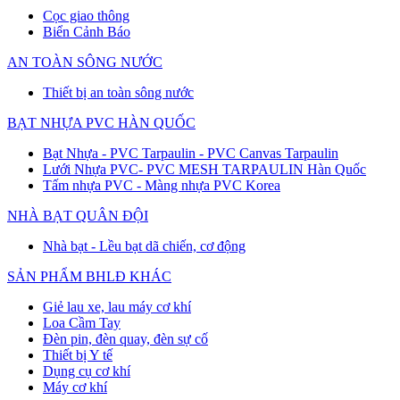
Cọc giao thông
Biển Cảnh Báo
AN TOÀN SÔNG NƯỚC
Thiết bị an toàn sông nước
BẠT NHỰA PVC HÀN QUỐC
Bạt Nhựa - PVC Tarpaulin - PVC Canvas Tarpaulin
Lưới Nhựa PVC- PVC MESH TARPAULIN Hàn Quốc
Tấm nhựa PVC - Màng nhựa PVC Korea
NHÀ BẠT QUÂN ĐỘI
Nhà bạt - Lều bạt dã chiến, cơ động
SẢN PHẨM BHLĐ KHÁC
Giẻ lau xe, lau máy cơ khí
Loa Cầm Tay
Đèn pin, đèn quay, đèn sự cố
Thiết bị Y tế
Dụng cụ cơ khí
Máy cơ khí