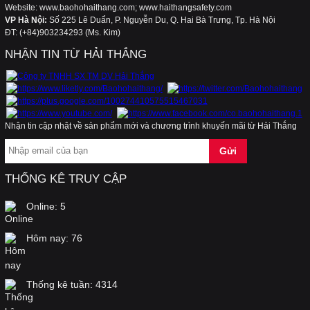
Website: www.baohohaithang.com; www.haithangsafety.com
VP Hà Nội:
Số 225 Lê Duẩn, P. Nguyễn Du, Q. Hai Bà Trưng, Tp. Hà Nội
ĐT: (+84)903234293 (Ms. Kim)
Cách lựa chọn kính bảo hộ, bảo vệ, điều trị mắt
khỏi tia UV, laser, laser Argon
NHẬN TIN TỪ HẢI THẮNG
Áo dùng cho kho lạnh, phòng lạnh, hệ thống
lạnh, điện lạnh, áo chống đông, áo chống lạnh,
Nhận tin cập nhật về sản phẩm mới và chương trình khuyến mãi từ Hải Thắng
áo bảo vệ
THỐNG KÊ TRUY CẬP
Kính chống tia laser hàng của Mỹ, dùng trong
thẩm mỹ, và cho máy laser
Online:
5
Hôm nay:
76
Băng cảnh báo điện, băng chôn cùng cáp điện,
cuộn rào điện, cuộn nhựa điện, cuộn vàng
Thống kê tuần:
4314