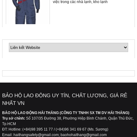
việc trong các nhà lạnh, kho lạnh
LIÊN KẾT WEBSITE
Quần áo bảo hộ lao động giúp ngăn ngừa ung
thư da
Quần áo bảo hộ lao động cho công nhân xây
FANPAGE
dựng
Hãy quan tâm và lựa chọn bộ trang phục bảo
hộ lao động phù hợp với công việc của bạn
BẢO HỘ LAO ĐỘNG UY TÍN, CHẤT LƯỢNG, GIÁ RẺ
NHẤT VN
BẢO HỘ LAO ĐỘNG HẢI THẮNG (CÔNG TY TNHH SX TM DV HẢI THẮNG)
Làm thế nào để có nguồn nước sạch, đảm bảo
Trụ sở chính:
Số 107/35 Đường 38, Phường Hiệp Bình Chánh, Quận Thủ Đức,
an toàn cho sức khỏe gia đình bạn…
Tp.HCM
ĐT: Hotline: (+84)98 395 11 77 / (+84)96 341 69 67 (Ms. Sương)
Email: haithangsafety@gmail.com; baohohaithang@gmail.com