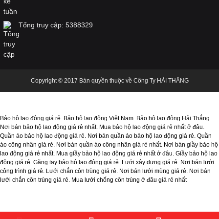
Nơi bán nón BHLĐ giá rẻ, nón nhựa cho công
nhân, nón công nhân, nón cam, nón công nhân
rẻ
Tổng truy cập:
5388329
Lựa chọn giầy bảo hộ lao động phù hợp cho
công nhân xây dựng
Copyright © 2017 Bản quyền thuộc về Công Ty HẢI THẮNG
Bảo hộ lao động giá rẻ. Bảo hộ lao động Việt Nam. Bảo hộ lao động Hải Thắng
TRANG PHỤC CHỮA CHÁY THEO THÔNG TƯ
Nơi bán bảo hộ lao động giá rẻ nhất. Mua bảo hộ lao động giá rẻ nhất ở đâu.
48/2015/TT-BCA, NHỮNG ĐIỀU BẠN CẦN
Quần áo bảo hộ lao động giá rẻ. Nơi bán quần áo bảo hộ lao động giá rẻ. Quần
BIẾT
áo công nhân giá rẻ. Nơi bán quần áo công nhân giá rẻ nhất. Nơi bán giầy bảo hộ
lao động giá rẻ nhất. Mua giầy bảo hộ lao động giá rẻ nhất ở đâu. Giầy bảo hộ lao
động giá rẻ. Găng tay bảo hộ lao động giá rẻ. Lưới xây dựng giá rẻ. Nơi bán lưới
công trình giá rẻ. Lưới chắn côn trùng giá rẻ. Nơi bán lưới mùng giá rẻ. Nơi bán
lưới chắn côn trùng giá rẻ. Mua lưới chống côn trùng ở đâu giá rẻ nhất
Thực hiện đúng các quy định về ATVSLĐ,
BVMT và PCCN đối với nhà thầu xây dựng và
người lao động chỉ