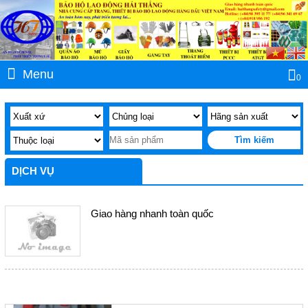
Băng cảnh báo điện, băng chôn cùng cáp điện,
cuộn rào điện, cuộn nhựa điện, cuộn vàng
Nơi bán nón BHLĐ giá rẻ, nón nhựa cho công
Menu
0
nhân, nón công nhân, nón cam, nón công nhân
rẻ
Lựa chọn giầy bảo hộ lao động phù hợp cho
công nhân xây dựng
DỊCH VỤ
Giao hàng nhanh toàn quốc
TRANG PHỤC CHỮA CHÁY THEO THÔNG TƯ
48/2015/TT-BCA, NHỮNG ĐIỀU BẠN CẦN
BIẾT
TIN TỨC NỔI BẬT